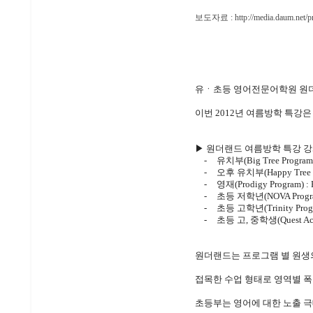
보도자료 :
http://media.daum.ne
유ㆍ초등 영어전문어학원 
이번
2012
년 여름방학 특강은
▶ 원더랜드 여름방학 특강 
-
유치부
(Big Tree Program
-
오후 유치부
(Happy Tree 
-
영재
(Prodigy Program) : 
-
초등 저학년
(NOVA Progr
-
초등 고학년
(Trinity Pro
-
초등 고
,
중학생
(Quest A
원더랜드는 프로그램 별 원생
접목한 수업 형태로 영역별 폭
초등부는 영어에 대한 노출 